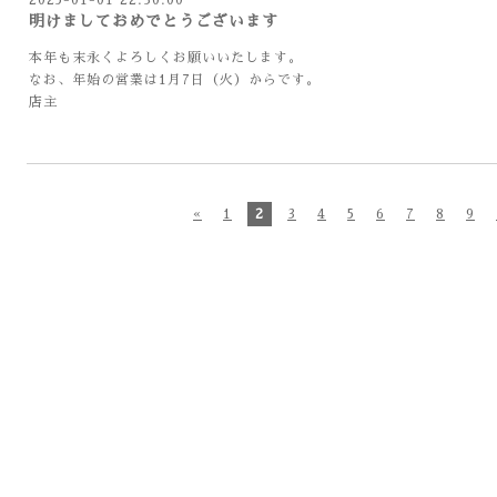
2025-01-01 22:30:00
明けましておめでとうございます
本年も末永くよろしくお願いいたします。
なお、年始の営業は1月7日（火）からです。
店主
«
1
2
3
4
5
6
7
8
9