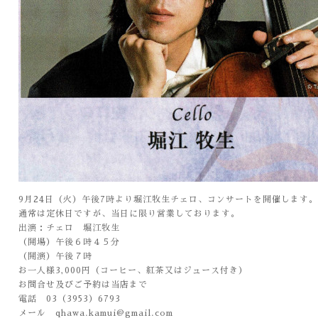
9月24日（火）午後7時より堀江牧生チェロ、コンサートを開催します。
通常は定休日ですが、当日に限り営業しております。
出演：チェロ 堀江牧生
（開場）午後６時４５分
（開演）午後７時
お一人様3,000円（コーヒー、紅茶又はジュース付き）
お問合せ及びご予約は当店まで
電話 03（3953）6793
メール qhawa.kamui@gmail.com