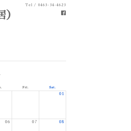
Tel / 0463-34-4623
居）
9
u.
Fri.
Sat.
01
06
07
08