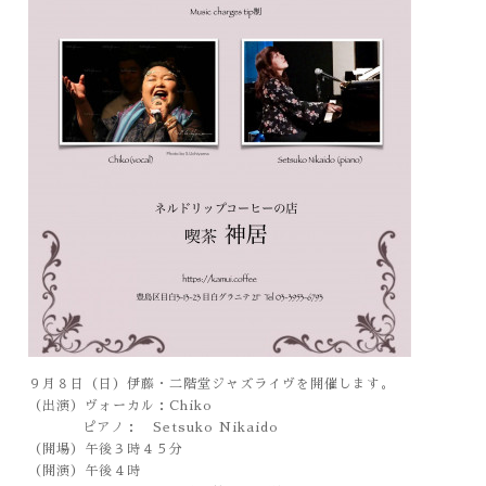
９月８日（日）伊藤・二階堂ジャズライヴを開催します。
（出演）ヴォーカル：Chiko
ピアノ： Setsuko Nikaido
（開場）午後３時４５分
（開演）午後４時